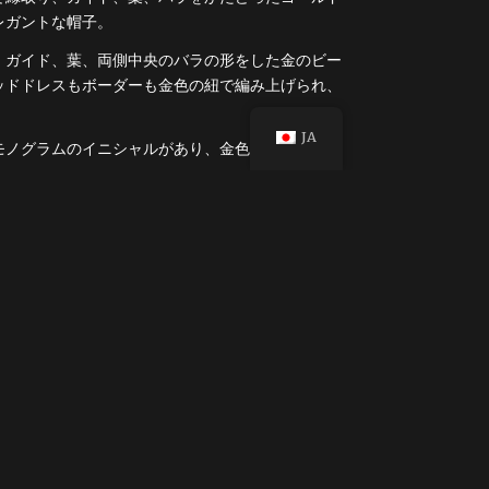
レガントな帽子。
、ガイド、葉、両側中央のバラの形をした金のビー
ッドドレスもボーダーも金色の紐で編み上げられ、
。
JA
モノグラムのイニシャルがあり、金色のビーズで巧