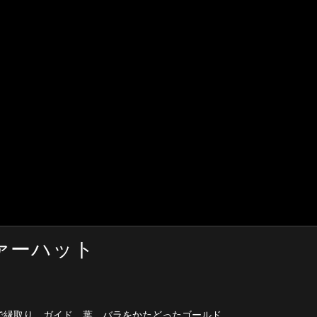
ァーハット
で縁取り、ガイド、葉、バラをかたどったゴールド