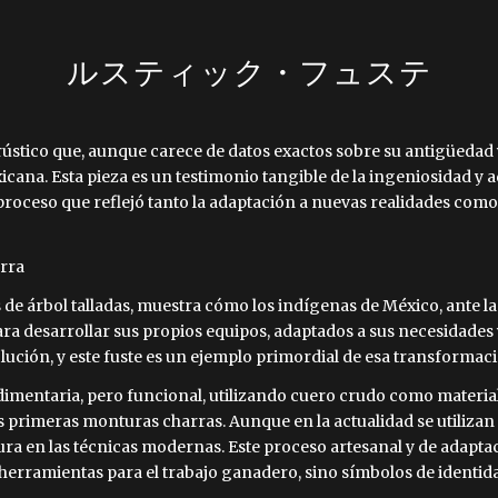
ルスティック・フュステ
 rústico que, aunque carece de datos exactos sobre su antigüedad
exicana. Esta pieza es un testimonio tangible de la ingeniosidad y
proceso que reflejó tanto la adaptación a nuevas realidades como 
arra
s de árbol talladas, muestra cómo los indígenas de México, ante 
ara desarrollar sus propios equipos, adaptados a sus necesidades y
lución, y este fuste es un ejemplo primordial de esa transformac
dimentaria, pero funcional, utilizando cuero crudo como materia
as primeras monturas charras. Aunque en la actualidad se utiliza
ura en las técnicas modernas. Este proceso artesanal y de adaptac
herramientas para el trabajo ganadero, sino símbolos de identida