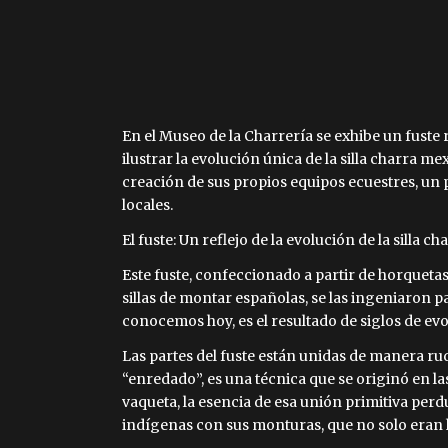
En el Museo de la Charrería se exhibe un fuste
ilustrar la evolución única de la silla charra m
creación de sus propios equipos ecuestres, un 
locales.
El fuste: Un reflejo de la evolución de la silla ch
Este fuste, confeccionado a partir de horqueta
sillas de montar españolas, se las ingeniaron p
conocemos hoy, es el resultado de siglos de evo
Las partes del fuste están unidas de manera ru
“enredado”, es una técnica que se originó en l
vaqueta, la esencia de esa unión primitiva perd
indígenas con sus monturas, que no solo eran 