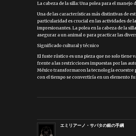
La cabeza de la silla: Una polea para el manejo
Una de las características más distintivas de es
particularidad es crucial en las actividades de
impresionantes. La polea en la cabeza de la sill
asegurar a un animal o para practicar las diver
Significado cultural y técnico
El fuste rústico es una pieza que no solo tiene 
frente a las restricciones impuestas por las a
México transformaron la tecnología ecuestre pa
con el tiempo se convertiría en un elemento fu
エミリアーノ・サパタの銀の手綱