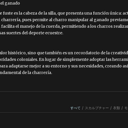
 del ganado
te fuste es la cabeza de la silla, que presenta una función única: a
 la charrería, pues permite al charro manipular al ganado previam
a facilita el manejo de la cuerda, permitiendo a los charros realiz
sas suertes del deporte ecuestre.
valor histórico, sino que también es un recordatorio de la creativ
utoridades coloniales. En lugar de simplemente adoptar las herra
ra adaptarse mejor a su entorno y sus necesidades, creando así u
ndamental de la charrería.
すべて
/
スカルプチャー
/
衣類
/
モ