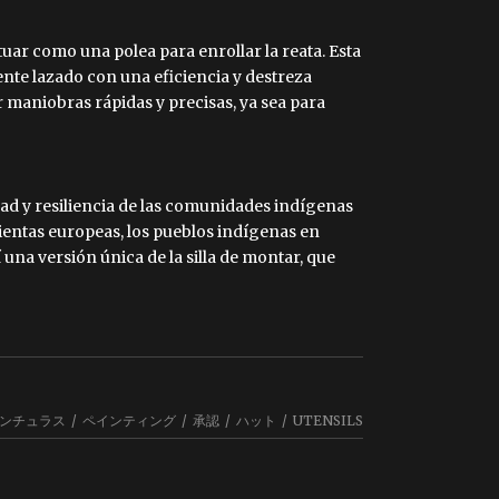
ctuar como una polea para enrollar la reata. Esta
ente lazado con una eficiencia y destreza
ar maniobras rápidas y precisas, ya sea para
idad y resiliencia de las comunidades indígenas
mientas europeas, los pueblos indígenas en
na versión única de la silla de montar, que
ンチュラス
/
ペインティング
/
承認
/
ハット
/
UTENSILS