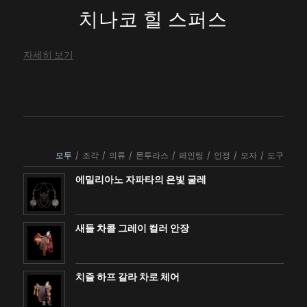
치나코 힐 스퍼스
자세히 보기
모두
/
조각
/
의류
/
몬투라스
/
페인팅
/
인정
/
모자
/
도구
에밀리아노 자파타의 은빛 굴레
새들 차콜 그레이 컬러 안장
치즐 하프 갈라 차로 체어