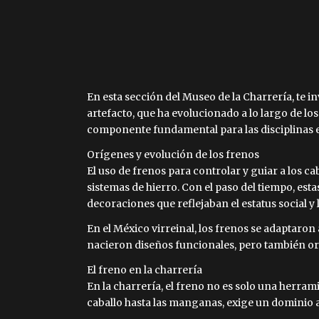
En esta sección del Museo de la Charrería, te in
artefacto, que ha evolucionado a lo largo de los 
componente fundamental para las disciplinas ec
Orígenes y evolución de los frenos
El uso de frenos para controlar y guiar a los c
sistemas de hierro. Con el paso del tiempo, e
decoraciones que reflejaban el estatus social y l
En el México virreinal, los frenos se adaptaron
nacieron diseños funcionales, pero también or
El freno en la charrería
En la charrería, el freno no es solo una herrami
caballo hasta las manganas, exige un dominio ab