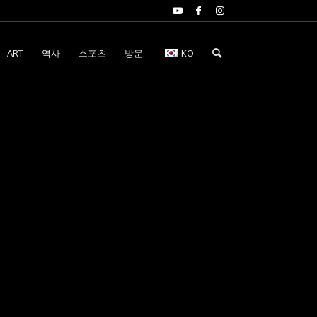
ART
역사
스포츠
방문
KO