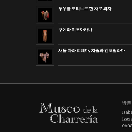
투우를 모티브로 한 차로 의자
쿠에라 미초아카나
새들 차라 피테다, 치즐과 엔코릴라다
방문
Isabe
Izaz
0608