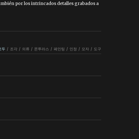
ambién por los intrincados detalles grabados a
모두
/
조각
/
의류
/
몬투라스
/
페인팅
/
인정
/
모자
/
도구