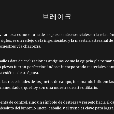
브레이크
vitamos a conocer una de las piezas más esenciales en la relación en
siglos, es un reflejo de la ingeniosidad y la maestría artesanal de
uestres y la charrería.
aballos data de civilizaciones antiguas, como la egipcia y la rom
stas piezas fueron perfeccionándose, incorporando materiales com
a estética de su época.
 a las necesidades de los jinetes de campo, fusionando influencia
namentados, que hoy son una muestra de arte utilitario.
enta de control, sino un símbolo de destreza y respeto hacia el cab
soluto del binomio jinete-caballo, y el freno es clave para logra