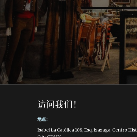
访问我们！
地点：
Isabel La Católica 108, Esq. Izazaga, Centro Hi
City, CDMX