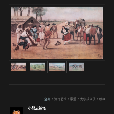
全部
/
流行艺术
/
雕塑
/
戈尔兹米茨
/
绘画
小熊皮纳塔