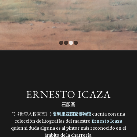
1
2
3
4
ERNESTO ICAZA
石版画
"(《世界人权宣言》)
夏利里亚国家博物馆
cuenta con una
colección de litografías del maestro
Ernesto Icaza
quien si duda alguna es al pintor más reconocido en el
ámbito de la charrería.