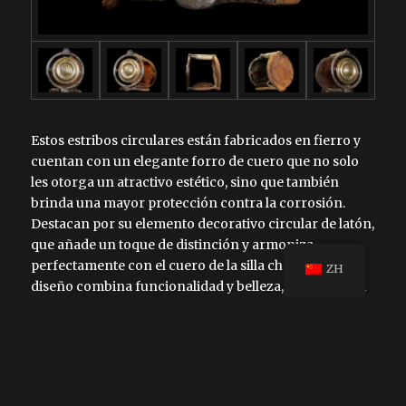
Estos estribos circulares están fabricados en fierro y
cuentan con un elegante forro de cuero que no solo
les otorga un atractivo estético, sino que también
brinda una mayor protección contra la corrosión.
Destacan por su elemento decorativo circular de latón,
que añade un toque de distinción y armoniza
perfectamente con el cuero de la silla charra. Este
ZH
diseño combina funcionalidad y belleza, reflejando la
rica tradición artesanal de la charrería mexicana.
更多信息