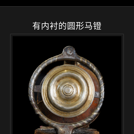
有内衬的圆形马镫