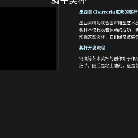
骑牛奖杯
墨西哥 Charreria 联邦的奖
墨西哥帆船联合会将雕塑艺术
奖杯不仅代表着运动的成功，也
珍视这些奖杯，它们经常被装
奖杯开发流程
铜鹰等艺术奖杯的创作始于作
细节。随后是粘土雕刻，这是
后，将制作一个正模，用于制
热时，蜡融化并排空，留下一
个空间。冷却凝固后，模具被
现出所有理想的表面效果。这样一
也是对墨西哥文化和艺术的弘
这座铜鹰雕塑不仅是一个奖项，也
一次比赛和每一次胜利中，都