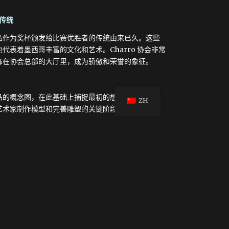
杯传统
品作为奖杯颁发给比赛优胜者的传统由来已久。这些
代表着墨西哥丰富的文化和艺术。Charro 协会非常
饰在协会总部的大厅里，成为骄傲和荣誉的象征。
品的概念图，在此基础上捕捉最初的想法并确定设计
ZH
艺术家制作模型和完善雕塑的关键阶段。泥塑完成
作蜡模。蜡模上涂有耐火材料，形成外模。当模具加
个中空的空间。然后将熔化的青铜倒入模具，填满这
打破，青铜器脱模，然后经过抛光和最后的修饰，展
件艺术品不仅是对 charros 努力和奉献的回报，
扬。
是 charreria 丰富传统和竞技精神的象征，在每
传承着墨西哥的文化和艺术遗产。