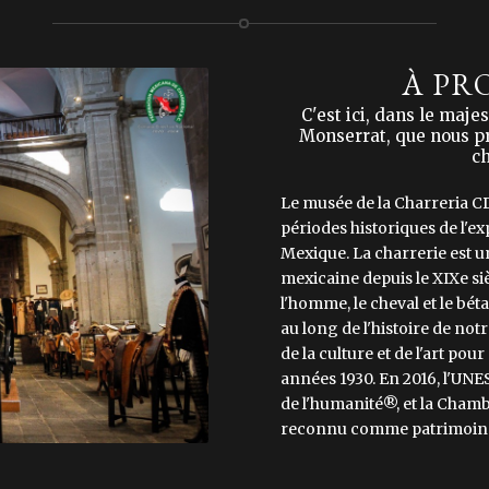
À PR
C'est ici, dans le maj
Monserrat, que nous pré
ch
Le musée de la Charreria C
périodes historiques de l'ex
Mexique. La charrerie est 
mexicaine depuis le XIXe sièc
l'homme, le cheval et le bét
au long de l'histoire de not
de la culture et de l'art po
années 1930. En 2016, l'UNE
de l'humanité®, et la Chamb
reconnu comme patrimoine 