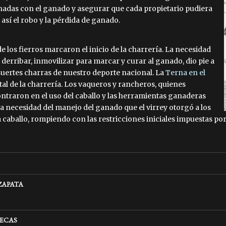
onadas con el ganado y asegurar que cada propietario pudiera
 así el robo y la pérdida de ganado.
e los fierros marcaron el inicio de la charrería. La necesidad
 derribar, inmovilizar para marcar y curar al ganado, dio pie a
 suertes charras de nuestro deporte nacional. La
Terna en el
tal de la charrería. Los vaqueros y rancheros, quienes
ntraron en el uso del caballo y las herramientas ganaderas
a necesidad del manejo del ganado que el virrey otorgó a los
 caballo, rompiendo con las restricciones iniciales impuestas po
ZAPATA
ECAS