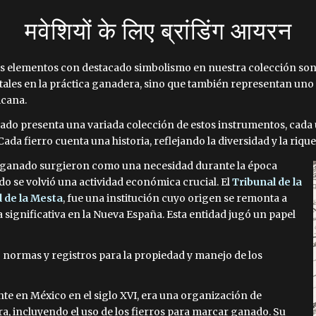
मवेशियों के लिए ब्रांडिंग आयरन
los elementos con destacado simbolismo en nuestra colección son
ales en la práctica ganadera, sino que también representan uno 
icana.
ado presenta una variada colección de estos instrumentos, cada u
ada fierro cuenta una historia, reflejando la diversidad y la riq
 ganado surgieron como una necesidad durante la época
o se volvió una actividad económica crucial. El
Tribunal de la
de la Mesta
, fue una institución cuyo origen se remonta a
a significativa en la Nueva España. Esta entidad jugó un papel
 normas y registros para la propiedad y manejo de los
te en México en el siglo XVI, era una organización de
a, incluyendo el uso de los fierros para marcar ganado. Su