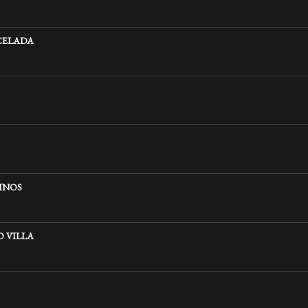
CELADA
INOS
 VILLA