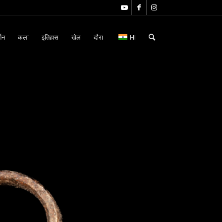
्शन
कला
इतिहास
खेल
दौरा
HI