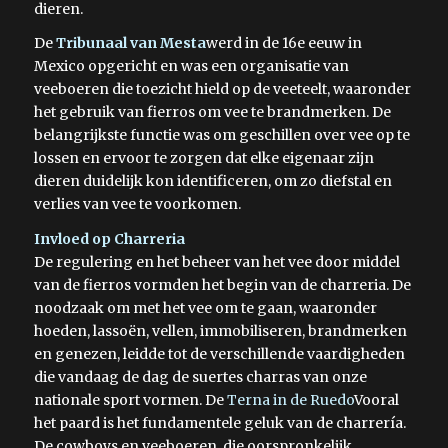
dieren.
De
Tribunaal van Mesta
werd in de 16e eeuw in
Mexico opgericht en was een organisatie van
veeboeren die toezicht hield op de veeteelt, waaronder
het gebruik van fierros om vee te brandmerken. De
belangrijkste functie was om geschillen over vee op te
lossen en ervoor te zorgen dat elke eigenaar zijn
dieren duidelijk kon identificeren, om zo diefstal en
verlies van vee te voorkomen.
Invloed op Charreria
De regulering en het beheer van het vee door middel
van de fierros vormden het begin van de charreria. De
noodzaak om met het vee om te gaan, waaronder
hoeden, lassoën, vellen, immobiliseren, brandmerken
en genezen, leidde tot de verschillende vaardigheden
die vandaag de dag de suertes charras van onze
nationale sport vormen. De
Terna in de Ruedo
Vooral
het paard is het fundamentele geluk van de charrería.
De cowboys en veeboeren, die oorspronkelijk