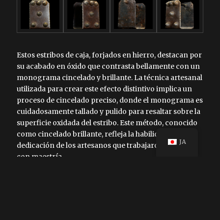
Estos estribos de caja, forjados en hierro, destacan por
su acabado en óxido que contrasta bellamente con un
monograma cincelado y brillante. La técnica artesanal
utilizada para crear este efecto distintivo implica un
proceso de cincelado preciso, donde el monograma es
cuidadosamente tallado y pulido para resaltar sobre la
superficie oxidada del estribo. Este método, conocido
como cincelado brillante, refleja la habilidad y
JA
dedicación de los artesanos que trabajaron el hierro
con maestría.
El monograma, en el que se pueden apreciar las letras
“AMC”, usualmente corresponde a las iniciales del
propietario. Para aumentar el valor estético y
artesanal, los elementos decorativos de los estribos
solían hacer juego con los elementos decorativos de la