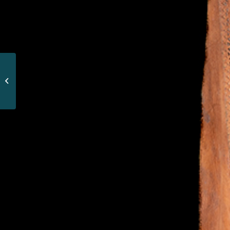
SILLA CHARRA
PITEADA,
CINCELADA Y
ENCORRILLADA