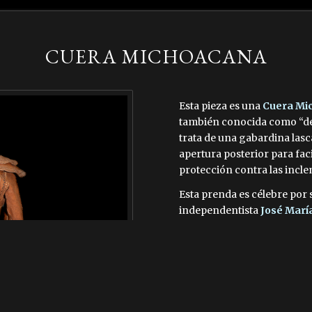
CUERA MICHOACANA
Esta pieza es una
Cuera Mi
también conocida como “de 
trata de una gabardina la
apertura posterior para faci
protección contra las incle
Esta prenda es célebre por 
independentista
José Marí
regimiento, los “Cuerudos d
resistencia y orgullo region
Originalmente utilizada por
las condiciones del terreno
espinosa. Al dedicarse a l