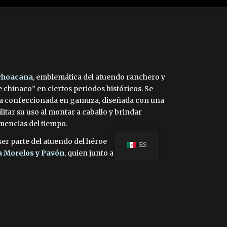
choacana
, emblemática del atuendo ranchero y
chinaco” en ciertos periodos históricos. Se
sca confeccionada en gamuza, diseñada con una
litar su uso al montar a caballo y brindar
mencias del tiempo.
ser parte del atuendo del héroe
ES
a Morelos y Pavón
, quien junto a su
e Apatzingán”, hizo de la cuera un símbolo de
al.
 campesinos, la cuera era ideal para enfrentar
 de Michoacán, caracterizado por su flora
abores como arrear ganado, los campesinos