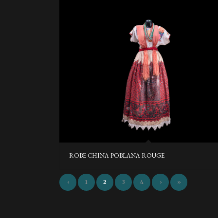
ROBE CHINA POBLANA ROUGE
‹
1
2
3
4
›
»