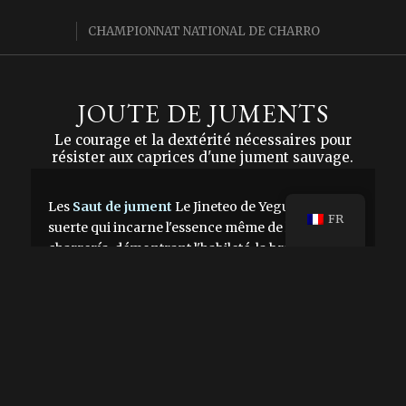
CHAMPIONNAT NATIONAL DE CHARRO
JOUTE DE JUMENTS
Le courage et la dextérité nécessaires pour
résister aux caprices d'une jument sauvage.
Les
Saut de jument
Le Jineteo de Yegua est une
FR
suerte qui incarne l'essence même de la
charrería, démontrant l'habileté, la bravoure et la
dextérité du cavalier. Profondément enracinée
dans les anciennes pratiques de manipulation du
bétail, cette suerte a évolué pour devenir une
discipline équestre exceptionnelle.
Dans l'Antiquité, le harnachement de la jument
était une étape essentielle de l'apprivoisement
d'un cheval. C'est devenu une sorte de rituel