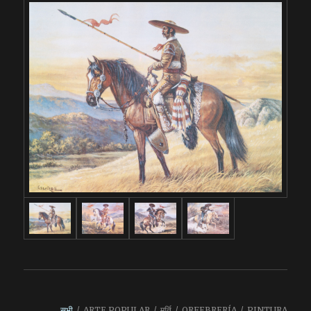
सभी
/
ARTE POPULAR
/
मूर्ति
/
ORFEBRERÍA
/
PINTURA