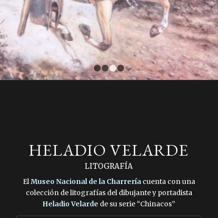
1
2
3
4
HELADIO VELARDE
LITOGRAFÍA
El
Museo Nacional de la Charrería
cuenta con una
colección de litografías del dibujante y portadista
Heladio Velarde
de su serie “Chinacos”