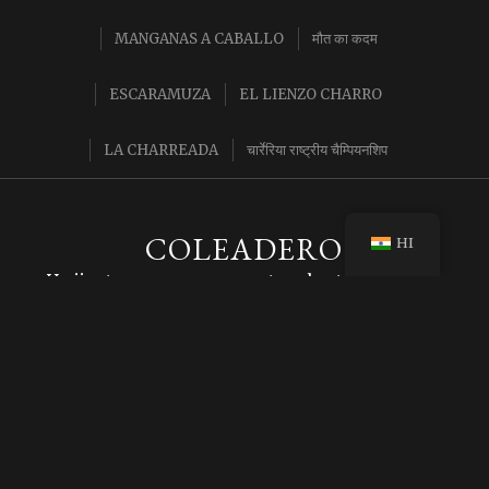
MANGANAS A CABALLO
मौत का कदम
ESCARAMUZA
EL LIENZO CHARRO
LA CHARREADA
चार्रेरिया राष्ट्रीय चैम्पियनशिप
COLEADERO
HI
Un jinete que corre con un toro hasta derribarlo
La suerte del
Coleadero
, arraigada en las prácticas
ganaderas, emerge como una destreza esencial en el
arte de la charrería. Su origen se remonta a la
necesidad en el campo de derribar al ganado de libre
pastoreo para curarlo o marcarlo, convirtiéndola en
una habilidad intrínseca a la vida charra.
En el ámbito de la charreada, esta suerte se convierte