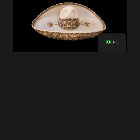
PT
Esta peça excepcional do Museo de la Charrería é um
chapéu de aba muito larga, feito de uma requintada
pasta de pele bege fina. A aba notavelmente larga tem
um fundo espanhol em um tom semelhante de bege,
criando uma combinação harmoniosa. O design
apresenta um trabalho de trança nas extremidades,
enquanto no centro são exibidas guias, folhas e