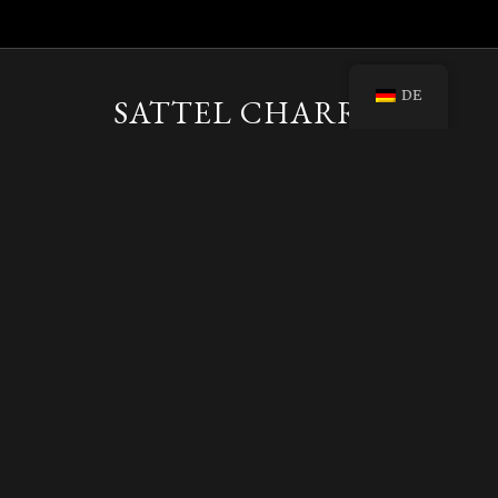
DE
SATTEL CHARRA
PITEADA, GEMEISSELT
UND ENCORRILLADA