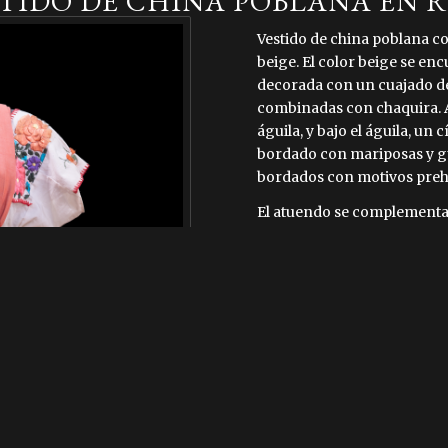
TIDO DE CHINA POBLANA EN 
Vestido de china poblana c
beige. El color beige se encu
decorada con un cuajado de
combinadas con chaquira. Al 
águila, y bajo el águila, un 
bordado con mariposas y gu
bordados con motivos preh
El atuendo se complementa 
bordada con motivos florale
color rojo en los contornos
parte de los hombros, y en e
rojo y verde.
Die Geschichte und der Hi
auf das 17. und 18. Jahrhun
zurück. Sein Ursprung ist 
zwischen China, Indien un
Das China Poblana Kostüm 