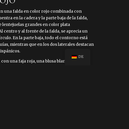
ROJO
on una falda en color rojo combinada con
entra en la cadera y la parte baja de la falda,
 lentejuelas grandes en color plata
centro y al frente de la falda, se aprecia un
círculo. En la parte baja, todo el contorno está
ías, mientras que en los dos laterales destacan
ispánicos.
DE
con una faja roja, una blusa blanca de manta
s en hilo fino, y un trenzado con triángulos en
 del cuello y las mangas. Un rebozo rojo cubre
l cuello luce un collar de cuentas en colores
ntergrund des China Poblana Kostüms gehen
dert in Mexiko zurück. Jahrhundert in Mexiko
mit einer reichen kulturellen Verschmelzung
d dem kolonialen Neuspanien verbunden.
ist eine Verschmelzung von Elementen der