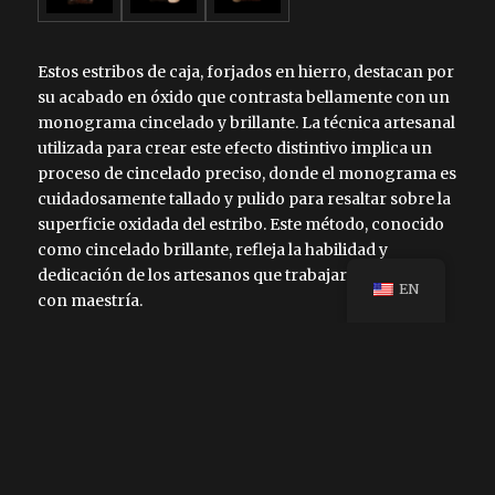
Estos estribos de caja, forjados en hierro, destacan por
su acabado en óxido que contrasta bellamente con un
monograma cincelado y brillante. La técnica artesanal
utilizada para crear este efecto distintivo implica un
proceso de cincelado preciso, donde el monograma es
cuidadosamente tallado y pulido para resaltar sobre la
superficie oxidada del estribo. Este método, conocido
como cincelado brillante, refleja la habilidad y
dedicación de los artesanos que trabajaron el hierro
EN
con maestría.
El monograma, en el que se pueden apreciar las letras
“AMC”, usualmente corresponde a las iniciales del
propietario. Para aumentar el valor estético y
artesanal, los elementos decorativos de los estribos
solían hacer juego con los elementos decorativos de la
silla, ya sea en metal o en cuero. Incluso, se llegaba a
coordinar con la indumentaria del jinete, como el