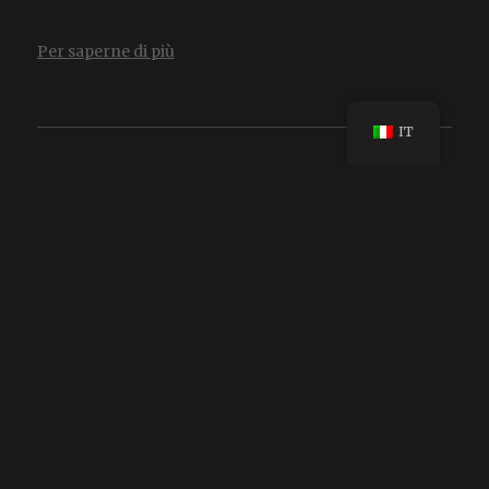
Per saperne di più
IT
Tutto
/
SCULTURA
/
ABBIGLIAMENTO
/
SELLA
/
PITTURA
/
RICONOSCIMENTO
/
CAPPELLI
/
UTENSILI
LE BRIGLIE D'ARGENTO DI EMILIANO ZAPATA
SELLA CHARRA CHOMITEADA EN GRECAS
SEDIA CHARRO DI METÀ GALA CESELLATA