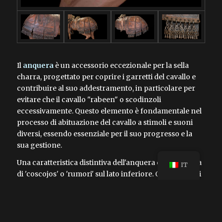
Il
anquera
è un accessorio eccezionale per la sella
charra, progettato per coprire i garretti del cavallo e
contribuire al suo addestramento, in particolare per
evitare che il cavallo "rabeen" o scodinzoli
eccessivamente. Questo elemento è fondamentale nel
processo di abituazione del cavallo a stimoli e suoni
diversi, essendo essenziale per il suo progresso e la
sua gestione.
Una caratteristica distintiva dell'anquera è la presenza
IT
di 'coscojos' o 'rumori' sul lato inferiore. Questi piccoli
pezzi di metallo funzionano come sonagli, emettendo
suoni che aiutano a familiarizzare il cavallo con il
rumore, favorendo così una maggiore calma e
stabilità durante l'addestramento.